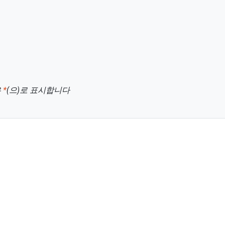
은
*
(으)로 표시합니다