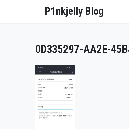
Skip
P1nkjelly Blog
to
content
0D335297-AA2E-45B